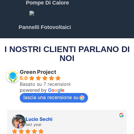
Pompe Di Calore
Pannelli Fotovoltaici
I NOSTRI CLIENTI PARLANO DI
NOI
Green Project
5.0
Basato su 7 recensioni
powered by
G
o
o
g
l
e
lascia una recensione su
Lucio Sechi
last year